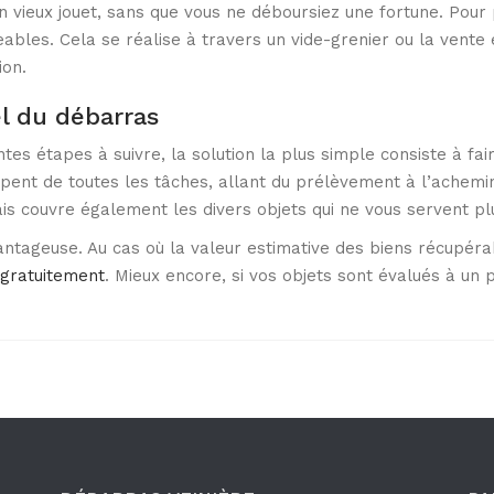
 vieux jouet, sans que vous ne déboursiez une fortune. Pou
eables. Cela se réalise à travers un vide-grenier ou la vente e
ion.
el du débarras
tes étapes à suivre, la solution la plus simple consiste à fa
pent de toutes les tâches, allant du prélèvement à l’ache
ais couvre également les divers objets qui ne vous servent pl
tageuse. Au cas où la valeur estimative des biens récupérabl
 gratuitement
. Mieux encore, si vos objets sont évalués à un 