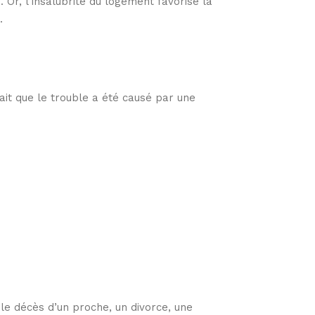
 Or, l’insalubrité du logement favorise la
.
ait que le trouble a été causé par une
e décès d’un proche, un divorce, une