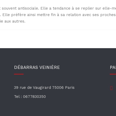
souvent antisociale. Elle a tendance à se replier sur elle-m
 Elle préfère ainsi mettre fin à sa relation avec ses proche
ie aux autres.
DÉBARRAS VEINIÈRE
PA
39 rue de Vaugirard
75006 Paris
Tel : 0677830350