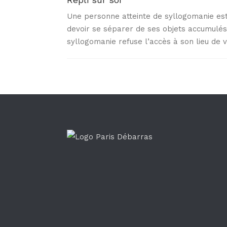
Une personne atteinte de syllogomanie est 
devoir se séparer de ses objets accumulés.
syllogomanie refuse l’accès à son lieu de v