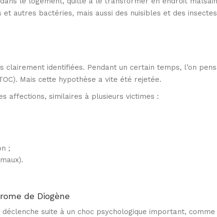
dans le logement, quitte à le transformer en endroit malsain.
et autres bactéries, mais aussi des nuisibles et des insectes
s clairement identifiées. Pendant un certain temps, l’on pens
OC). Mais cette hypothèse a vite été rejetée.
 affections, similaires à plusieurs victimes :
on ;
imaux).
drome de Diogène
déclenche suite à un choc psychologique important, comme l