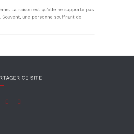
ême. La raison est qu’elle ne supporte pas
s. Souvent, une personne souffrant de
RTAGER CE SITE